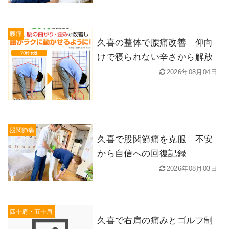
腰痛
久喜の整体で腰痛改善 仰向
けで寝られない辛さから解放
2026年08月04日
股関節痛
久喜で股関節痛を克服 不安
から自信への回復記録
2026年08月03日
四十肩・五十肩
久喜で右肩の痛みとゴルフ制