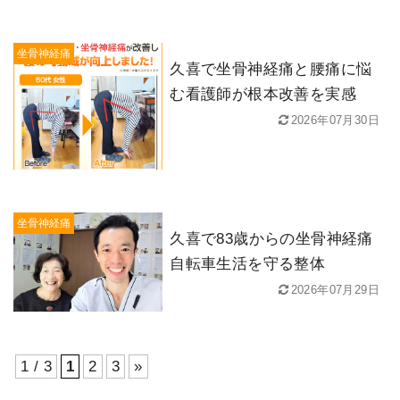
坐骨神経痛
久喜で坐骨神経痛と腰痛に悩
む看護師が根本改善を実感
2026年07月30日
坐骨神経痛
久喜で83歳からの坐骨神経痛
自転車生活を守る整体
2026年07月29日
1 / 3
1
2
3
»